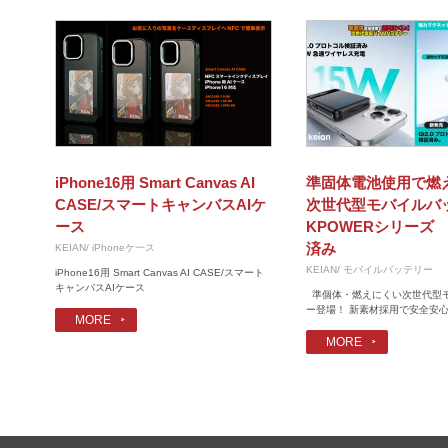
iPhone16用 Smart Canvas AI
準固体電池使用で燃
CASE/スマートキャンバスAIケ
次世代型モバイル
ース
KPOWERシリーズ 
済み
KEIAN/ iPhoneケ一ス
KEIAN/ モバイルバッテリー
iPhone16用 Smart Canvas AI CASE/スマート
キャンバスAIケース
準個体・燃えにくい次世代型
ー登場！ 新素材採用で安全安心を
MORE
MORE